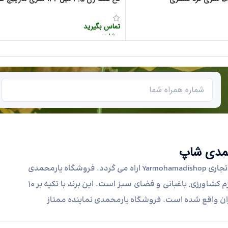
تماس بگیرید
مشاهده سریع
محمدی شاپ
لوازم کشاورزی, باغبانی و فضای سبز در فروشگاه یارمحمدی با نام تجاری Yarmohamadishop اراه می گردد. فروشگاه یارمحمدی
به عنوان یکی از تامین کنندگان اصلی ماشین آلات, تجهیزات و لوازم کشاورزی, باغبانی و فضای سبز است. این برند با تکیه بر 10
ان واقع شده است. فروشگاه یارمحمدی نماینده ممتاز