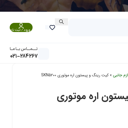
0
ریال
ورود / ثبت نام
تــــــمـــــاس بــــا مـــا
021-284267
زم جانبی
»
کیت رینگ و پیستون اره موتوری SKN5200
ستون اره موتوری