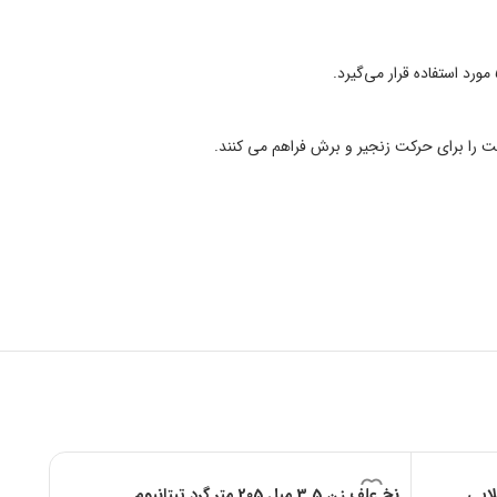
را برای حرکت زنجیر و برش فراهم می کنند.
نخ علف زن 3.5 میل 205 متر گرد تیتانیوم
نخ علف زن 3.5 میل 