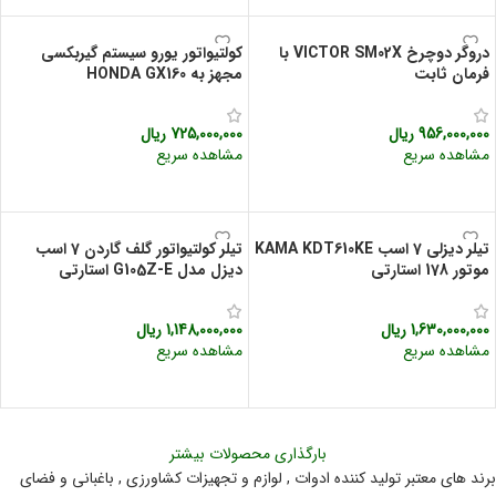
دروگر دوچرخ VICTOR SM02X با
کولتیواتور یورو سیستم گیربکسی
فرمان ثابت
مجهز به HONDA GX160
956,000,000
ریال
725,000,000
ریال
مشاهده سریع
مشاهده سریع
افزودن به سبد خرید
افزودن به سبد خرید
تیلر دیزلی 7 اسب KAMA KDT610KE
تیلر کولتیواتور گلف گاردن 7 اسب
موتور 178 استارتی
دیزل مدل G105Z-E استارتی
1,630,000,000
ریال
1,148,000,000
ریال
مشاهده سریع
مشاهده سریع
افزودن به سبد خرید
افزودن به سبد خرید
بارگذاری محصولات بیشتر
برند های معتبر تولید کننده ادوات , لوازم و تجهیزات کشاورزی , باغبانی و فضای