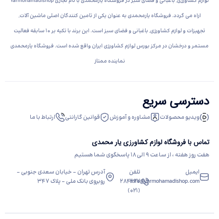
لوازم کشاورزی, باغبانی و فضای سبز در فروشگاه یارمحمدی با نام تجاری Yarmohamadishop
اراه می گردد. فروشگاه یارمحمدی به عنوان یکی از تامین کنندگان اصلی ماشین آلات,
تجهیزات و لوازم کشاورزی, باغبانی و فضای سبز است. این برند با تکیه بر 10 سابقه فعالیت
مستمر و درخشان در مرکز بورس لوازم کشاورزی ایران واقع شده است. فروشگاه یارمحمدی
نماینده ممتاز
دسترسی سریع
ویدیو محصولات
مشاوره و آموزش
قوانین گارانتی
ارتباط با ما
تماس با فروشگاه لوازم کشاورزی یار محمدی
هفت روز هفته ، از ساعت 9 الی 18 پاسخگوی شما هستیم
ایمیل
تلفن
آدرس تهران – خیابان سعدی جنوبی –
info@yarmohamadishop.com
284267
روبروی بانک ملی – پلاک 347
(021)