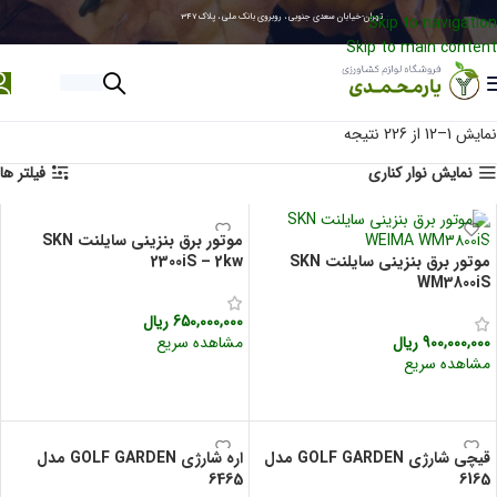
تهران-خیابان سعدی جنوبی ، روبروی بانک ملی ، پلاک 347
Skip to navigation
284267-021
Skip to main content
0
ریال
نمایش 1–12 از 226 نتیجه
نمایش نوار کناری
فیلتر ها
موتور برق بنزینی سایلنت SKN
موتور برق بنزینی سایلنت SKN
2300iS – 2kw
WM3800iS
650,000,000
ریال
900,000,000
ریال
مشاهده سریع
مشاهده سریع
افزودن به سبد خرید
افزودن به سبد خرید
قیچی شارژی GOLF GARDEN مدل
اره شارژی GOLF GARDEN مدل
6465
6165