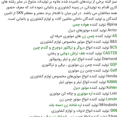
سبز البته برخی از برندهای نامبرده شده علاوه بر تولیدات متنوع در سایر رشته های
کاری اقدام به تولیداتی در زمینه کشاورزی و باغبانی نموده اند که معرف حضور
همه مخاطبان می باشند. در این میان با افتخار برند معتبر و معظم SKN از تامین
کنندگان و تولید کنندگان داخلی ماشین آلات و لوازم کشاورزی و باغبانی است.
Alpina تولید کننده
هواده چمن
Antor تولید کننده موتورهای دیزل
AS
تولید کننده
چمن زن
های موتوری حرفه ای
B&S تولید کننده انواع موتور مخصوص لوازم کشاورزی
BCS
تولید کننده انواع
دروگر
و
تراکتور دوچرخ
و
گندم چین
CASTER
تولید کننده
علف تراش دوشی
و پشتی
Diamond تولید کننده انواع
تیلر
و تیلر روتیواتور
GGP
تولید کننده چمن زن موتوری , برقی و تراکتوری
Golf
تولید کننده چمن زن موتوری
Honda تولید کننده انواع موتورهای مخصوص لوازم کشاورزی
KAMA
تولید کننده انواع تیلر و موتور تیلر
Kohler
تولید کننده
موتور دیزل
Loin تولید کننده
اره موتوری
و چاله کن موتوری
Loncin
تولید کننده انواع موتور چمن زن
Mitsubishi تولید کننده
اره شاخه زن دسته بلند
SKN
تولید کننده انواع ادوات و لوازم کشاورزی
Stiga تولید کننده انواع چمن زن ,
شمشاد زن برقی
و موتوری