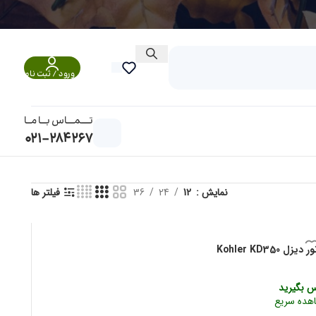
0
ریال
ورود / ثبت نام
تــــــمـــــاس بــــا مـــا
021-284267
نمایش
12
24
36
فیلتر ها
یزل Kohler KD350
س بگیرید
هده سریع