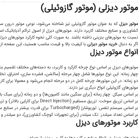
موتور دیزلی (موتور گازوئیلی)
وتور دیزل
که به عنوان موتور گازوئیلی نیز شناخته می‌شود، نوعی موتور درون‌ س
کشاورزی و صنایع مختلف کاربرد دارند. موتورهای دیزل از اصول تراکم آدیاباتیک اس
نسبت به موتورهای بنزینی داشته باشند. به صورت کلی نحوه کارکرد موتورهای دیزل
اگر به دنبال
خرید موتور دیزلی
با کیفیت بالا و قیمت مناسب هستید، این صفحه از 
انواع موتور دیزل
موتورهای دیزل بر اساس نوع چرخه کارکرد و کاربرد، به دسته‌های مختلف تقسیم‌ ب
چهار زمانه: این نوع موتورها شامل چهار مرحله (ساکشن، فشرده‌ سازی، احتراق، تخل
دو زمانه: در این موتورها، چرخه کامل در دو مرحله انجام می‌شود و معمولا برای کا
موتورهای گازوئیلی انواع دیگری نیز دارند:
بر اساس سیکل: چهار زمانه (برای سنگین مانند کامیون‌ها) و دو زمانه (برای سبک با 
بر اساس تزریق سوخت: تزریق مستقیم (Direct Injection برای کارایی بالاتر) و تزریق غیرمستقیم (Indirect Injection برای کاهش نویز)
بر اساس سیستم تنفس: توربوشارژ (Turbocharged برای قدرت بیشتر در صنایع سنگین) و طبیعی (Naturally Aspirated برای کاربردهای ساده)
بر اساس تعداد سیلندر: تک سیلندر (برای تجهیزات کوچک کشاورزی)، دو سیلندر و چ
کاربرد موتورهای دیزل
موتورهای دیزل در انواع صنایع و کاربردها به کار می‌روند، از جمله: