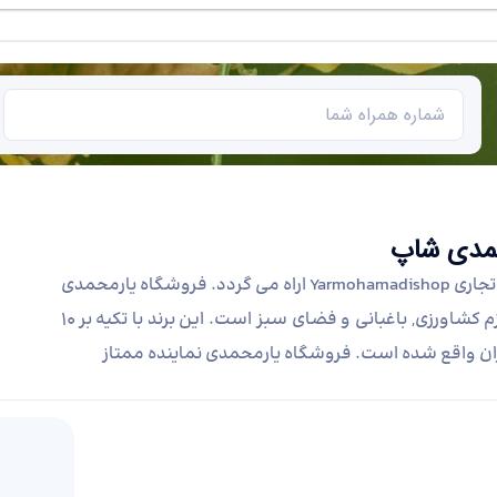
محمدی شاپ
لوازم کشاورزی, باغبانی و فضای سبز در فروشگاه یارمحمدی با نام تجاری Yarmohamadishop اراه می گردد. فروشگاه یارمحمدی
به عنوان یکی از تامین کنندگان اصلی ماشین آلات, تجهیزات و لوازم کشاورزی, باغبانی و فضای سبز است. این برند با تکیه بر 10
ان واقع شده است. فروشگاه یارمحمدی نماینده ممتاز