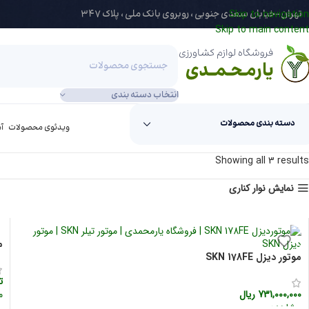
284267-021
تهران-خیابان سعدی جنوبی ، روبروی بانک ملی ، پلاک 347
Skip to navigation
Skip to main content
انتخاب دسته بندی
دسته بندی محصولات
ویدئوی محصولات
آ
Showing all 3 results
نمایش نوار کناری
مو
موتور دیزل SKN 178FE
ت
731,000,000
ریال
م
مشاهده سریع