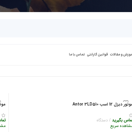
موزش و مقالات
قوانین گارانتی
تماس با ما
تور دیزل 12 اسب Antor 3LD510
موتور د
ماس بگیرید
دستگاه
تما
شاهده سریع
مشا