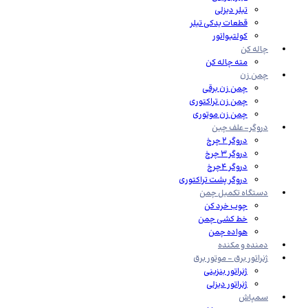
تیلر دیزلی
قطعات یدکی تیلر
کولتیواتور
چاله کن
مته چاله کن
چمن زن
چمن زن برقی
چمن زن تراکتوری
چمن زن موتوری
دروگر-علف چین
دروگر 2 چرخ
دروگر 3 چرخ
دروگر 4چرخ
دروگر پشت تراکتوری
دستگاه تکمیل چمن
چوب خرد کن
خط کشی چمن
هواده چمن
دمنده و مکنده
ژنراتور برق – موتور برق
ژنراتور بنزینی
ژنراتور دیزلی
سمپاش