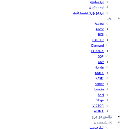
اره شارژی
اره موتوری
اره موتوری دسته بلند
برند
Alpina
Antor
BCS
CASTER
Diamond
FERRARI
GGP
Golf
Honda
KAMA
KASEI
Kohler
Loncin
SKN
Stiga
VICTOR
WEIMA
تراکتور دو چرخ
تیلر شخم زن
تیلر بنزینی