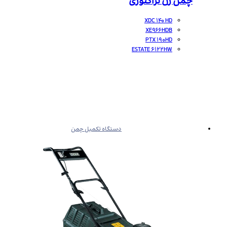
چمن زن تراکتوری
XDC 140 HD
XE966HDB
PTX 190HD
ESTATE 6122HW
دستگاه تکمیل چمن