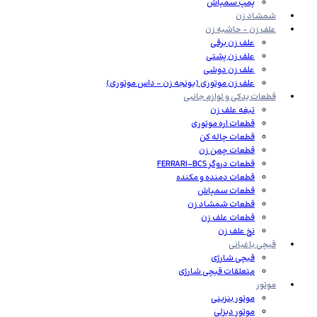
پمپ سمپاش
شمشاد زن
علف زن – حاشیه زن
علف زن برقی
علف زن پشتی
علف زن دوشی
علف زن موتوری (یونجه زن – داس موتوری)
قطعات یدکی و لوازم جانبی
تیغه علف زن
قطعات اره موتوری
قطعات چاله کن
قطعات چمن زن
قطعات دروگر FERRARI-BCS
قطعات دمنده و مکنده
قطعات سمپاش
قطعات شمشاد زن
قطعات علف زن
نخ علف زن
قیچی باغبانی
قیچی شارژی
متعلقات قیچی شارژی
موتور
موتور بنزینی
موتور دیزلی