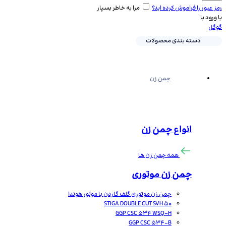
رمز عبور را فراموش کرده اید؟
مرا به خاطر بسپار
یا ورود با
گوگل
دسته بندی محصولات
چمن زن
انواع چمن زن
همه چمن زن ها
چمن زن موتوری
چمن زن موتوری گلف گاردن با موتور هوندا
STIGA DOUBLE CUT SVH 50
GGP CSC 534 WSQ-H
GGP CSC 534-B