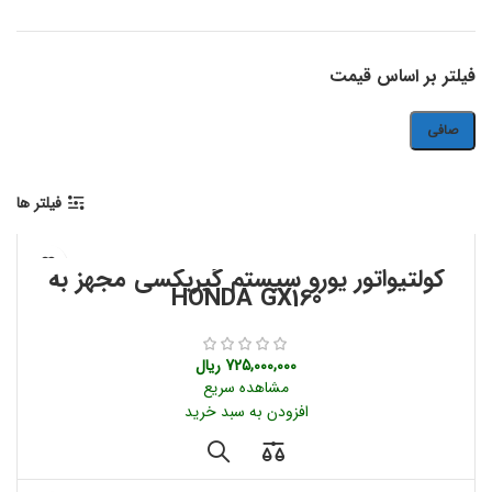
فیلتر بر اساس قیمت
صافی
حداقل
حداكثر
قیمت
قيمت
فیلتر ها
کولتیواتور یورو سیستم گیربکسی مجهز به
HONDA GX160
725,000,000
ریال
مشاهده سریع
افزودن به سبد خرید