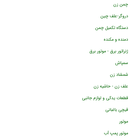
چمن زن
دروگر-علف چین
دستگاه تکمیل چمن
دمنده و مکنده
ژنراتور برق - موتور برق
سمپاش
شمشاد زن
علف زن - حاشیه زن
قطعات یدکی و لوازم جانبی
قیچی باغبانی
موتور
موتور پمپ آب