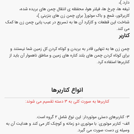
دارد.)،
تیغه ها، چرخ ها، فیلتر هوا، محفظه ی انتقال چمن های بریده شده،
کاربراتور، شمع و باک موتور( برای چمن زن های بنزینی )،
شناخت این قطعات و کارکرد آن ها به تسریع در عیب یابی چمن زن ها کمک
می کند.
کناربر
چمن زن ها به تنهایی قادر به بریدن و کوتاه کردن کل زمین شما نیستند و
برای کوتاه کردن چمن های بلند کناره های زمین و مناطق ناهموار آن باید از
کناربرها استفاده کرد.
انواع کناربرها
کناربرها به صورت کلی به 3 دسته تقسیم می شوند:
3- کناربرهای دستی موتوردار: این نوع شامل 2 گروه است.
الف- کناربر موتوری: با موتوری دو زمانه و کوچک کار می کند و هدایت آن به
وسیله ی دست صورت می گیرد.